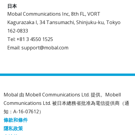
日本
Mobal Communications Inc, 8th FL, VORT
Kagurazaka I, 34 Tansumachi, Shinjuku-ku, Tokyo
162-0833
Tel: +81 3 4550 1525
Email: support@mobal.com
Mobal 由 Mobell Communications Ltd. 提供。Mobell
Communications Ltd. 被日本總務省批准為電信提供商（通
知：A-16-07612）
條款和條件
隱私政策