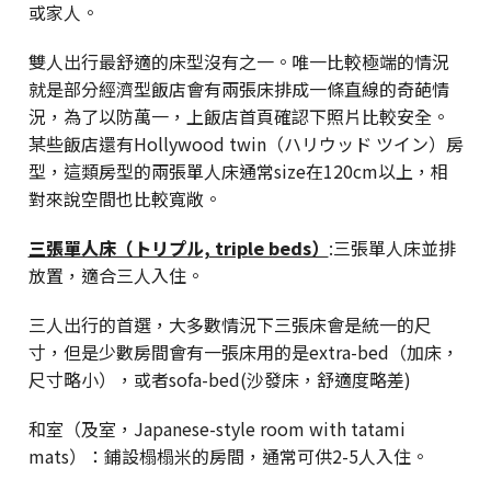
或家人。
雙人出行最舒適的床型沒有之一。唯一比較極端的情況
就是部分經濟型飯店會有兩張床排成一條直線的奇葩情
況，為了以防萬一，上飯店首頁確認下照片比較安全。
某些飯店還有Hollywood twin（ハリウッド ツイン）房
型，這類房型的兩張單人床通常size在120cm以上，相
對來說空間也比較寬敞。
三張單人床（トリプル, triple beds）
:三張單人床並排
放置，適合三人入住。
三人出行的首選，大多數情況下三張床會是統一的尺
寸，但是少數房間會有一張床用的是extra-bed（加床，
尺寸略小），或者sofa-bed(沙發床，舒適度略差)
和室（及室，Japanese-style room with tatami
mats）：鋪設榻榻米的房間，通常可供2-5人入住。