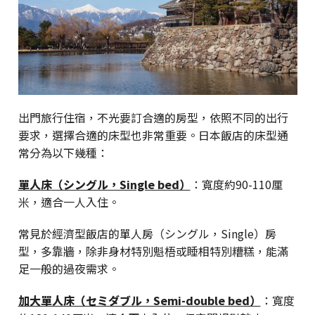
出門旅行住宿，不光要訂合適的房型，依照不同的出行
要求，選擇合適的床型也非常重要。日本飯店的床型通
常分為以下幾種：
單人床（シングル，Single bed）
：寬度約90-110厘
米，適合一人入住。
常見於經濟型飯店的單人房（シングル，Single）房
型，多靠牆，除非身材特別魁梧或睡相特別糟糕，能滿
足一般的過夜需求。
加大單人床（セミダブル，Semi-double bed）
：寬度