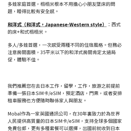
多娃家庭首選，榻榻米根本不用擔心小朋友墜床的問
題，睡得比較有安全感。
和洋式（和洋式，Japanese-Western style）
：西式
的床+和式榻榻米。
多人/多娃首選，一次感受兩種不同的住宿風格。但務必
注意房間面積，35平米以下的和洋式房間肯定太過局
促，體驗不佳。
我們推薦您在去日本工作，留學，工作，旅游之前提前
準備一張日本SIM卡/eSIM，預定酒店，門票，或者安排
租車服務也方便隨時聯係家人與朋友。
Mobal作為一家英國通訊公司，在30年裏致力於為世界
人民提供高質量的日本SIM卡/eSIM，支持全球多個國家
免費包郵，更有多種套餐可以選擇，出國前就收到日本