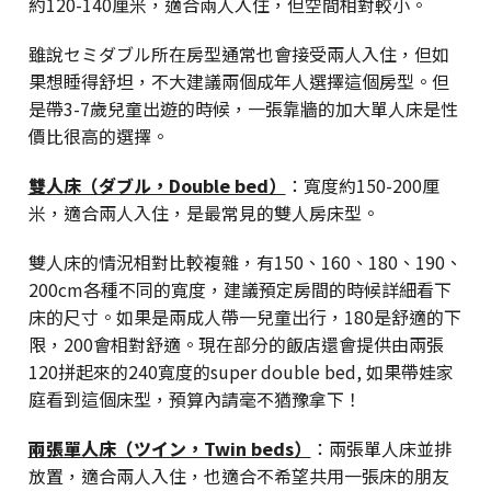
約120-140厘米，適合兩人入住，但空間相對較小。
雖說セミダブル所在房型通常也會接受兩人入住，但如
果想睡得舒坦，不大建議兩個成年人選擇這個房型。但
是帶3-7歲兒童出遊的時候，一張靠牆的加大單人床是性
價比很高的選擇。
雙人床（ダブル，Double bed）
：寬度約150-200厘
米，適合兩人入住，是最常見的雙人房床型。
雙人床的情況相對比較複雜，有150、160、180、190、
200cm各種不同的寬度，建議預定房間的時候詳細看下
床的尺寸。如果是兩成人帶一兒童出行，180是舒適的下
限，200會相對舒適。現在部分的飯店還會提供由兩張
120拼起來的240寬度的super double bed, 如果帶娃家
庭看到這個床型，預算內請毫不猶豫拿下！
兩張單人床（ツイン，Twin beds）
：兩張單人床並排
放置，適合兩人入住，也適合不希望共用一張床的朋友