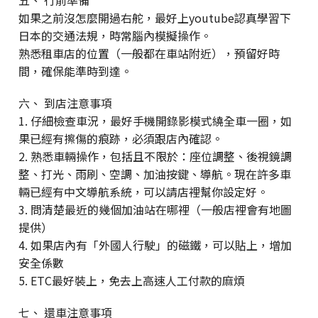
五、 行前準備
如果之前沒怎麼開過右舵，最好上youtube認真學習下
日本的交通法規，時常腦內模擬操作。
熟悉租車店的位置（一般都在車站附近），預留好時
間，確保能準時到達。
六、 到店注意事項
1. 仔細檢查車況，最好手機開錄影模式繞全車一圈，如
果已經有擦傷的痕跡，必須跟店內確認。
2. 熟悉車輛操作，包括且不限於：座位調整、後視鏡調
整、打光、雨刷、空調、加油按鍵、導航。現在許多車
輛已經有中文導航系統，可以請店裡幫你設定好。
3. 問清楚最近的幾個加油站在哪裡（一般店裡會有地圖
提供）
4. 如果店內有「外國人行駛」的磁鐵，可以貼上，增加
安全係數
5. ETC最好裝上，免去上高速人工付款的麻煩
七、 還車注意事項