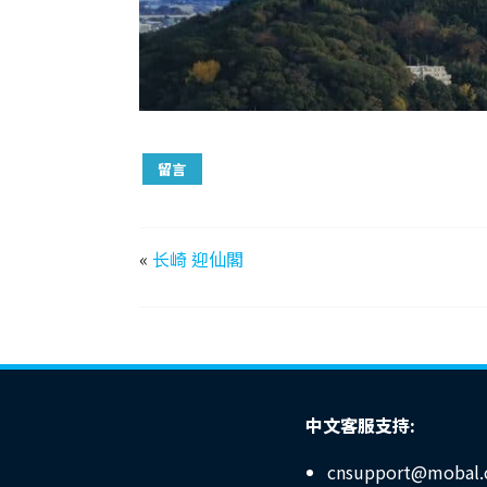
留言
«
长崎 迎仙閣
中文客服支持:
cnsupport@mobal