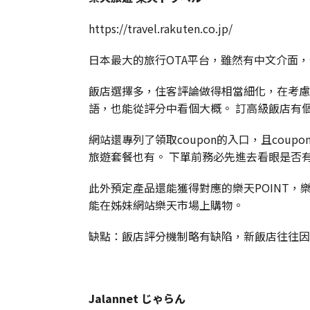
https://travel.rakuten.co.jp/
日本最大的旅行OTA平台，雖然有中文介面
飯店選擇多，住客評論做得相當細化，在考慮
語，也能從評分中看個大概。 訂高級飯店有
網站還專列了領取coupon的入口，且cou
旅遊套餐也有。 下單前務必先進去看眼是否有合
此外預定產品還能獲得對應的樂天POINT，
能在姊妹網站樂天市場上購物。
缺點：飯店評分機制略有缺陷，新飯店往往因
Jalannet じゃらん