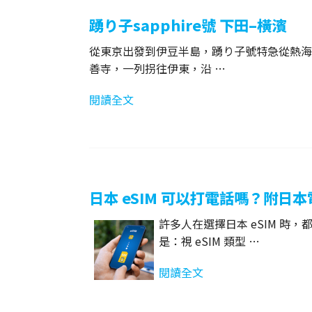
踴り子sapphire號 下田–橫濱
從東京出發到伊豆半島，踴り子號特急從熱海
善寺，一列拐往伊東，沿 …
閱讀全文
日本 eSIM 可以打電話嗎？附日本
許多人在選擇日本 eSIM 時，
是：視 eSIM 類型 …
閱讀全文