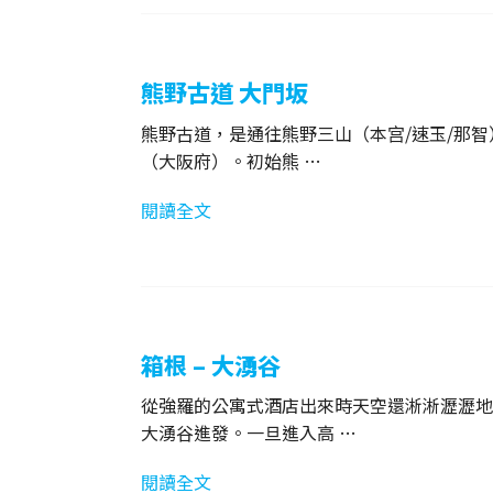
熊野古道 大門坂
熊野古道，是通往熊野三山（本宫/速玉/那
（大阪府）。初始熊 …
閱讀全文
箱根 – 大湧谷
從強羅的公寓式酒店出來時天空還淅淅瀝瀝地
大湧谷進發。一旦進入高 …
閱讀全文