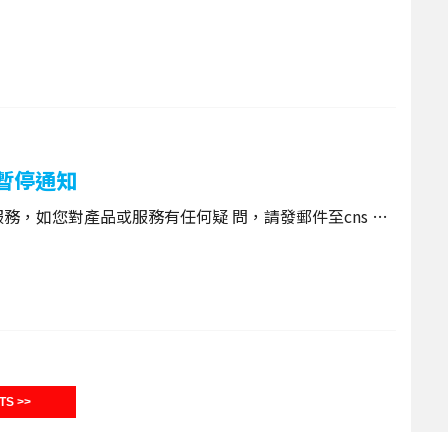
務暫停通知
服服務，如您對產品或服務有任何疑 問，請發郵件至cns …
TS >>