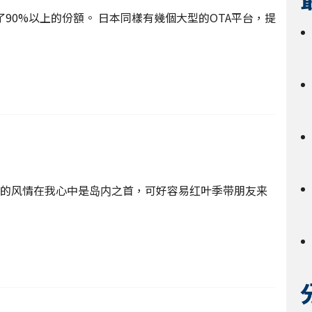
0%以上的份額。 日本同樣有幾個大型的OTA平台，提
的风情在我心中是岛内之首，可好容易红叶季带朋友来