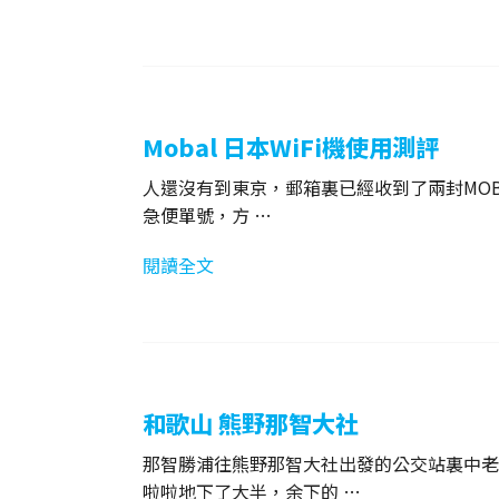
Mobal 日本WiFi機使用測評
人還沒有到東京，郵箱裏已經收到了兩封MOBA
急便單號，方 …
閱讀全文
和歌山 熊野那智大社
那智勝浦往熊野那智大社出發的公交站裏中老
啦啦地下了大半，余下的 …