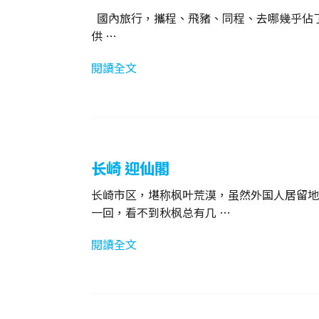
國內旅行，攜程、飛豬、同程、去哪幾乎佔了9
供 …
閱讀全文
长崎 迎仙閣
长崎市区，堪称枫叶荒漠，虽然外国人居留地
一回，看不到秋枫总有几 …
閱讀全文