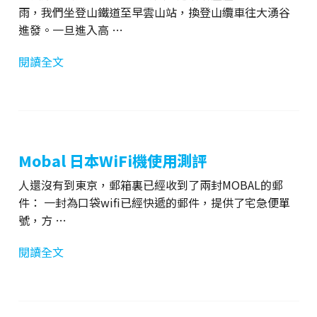
雨，我們坐登山鐵道至早雲山站，換登山纜車往大湧谷
進發。一旦進入高 …
閱讀全文
Mobal 日本WiFi機使用測評
人還沒有到東京，郵箱裏已經收到了兩封MOBAL的郵
件： 一封為口袋wifi已經快遞的郵件，提供了宅急便單
號，方 …
閱讀全文