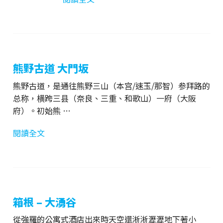
熊野古道 大門坂
熊野古道，是通往熊野三山（本宫/速玉/那智）参拜路的
总称，横跨三县（奈良、三重、和歌山）一府（大阪
府）。初始熊 …
閱讀全文
箱根 – 大湧谷
從強羅的公寓式酒店出來時天空還淅淅瀝瀝地下著小