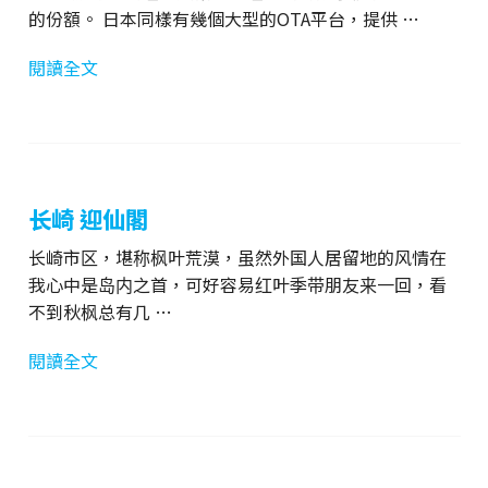
的份額。 日本同樣有幾個大型的OTA平台，提供 …
閱讀全文
长崎 迎仙閣
长崎市区，堪称枫叶荒漠，虽然外国人居留地的风情在
我心中是岛内之首，可好容易红叶季带朋友来一回，看
不到秋枫总有几 …
閱讀全文