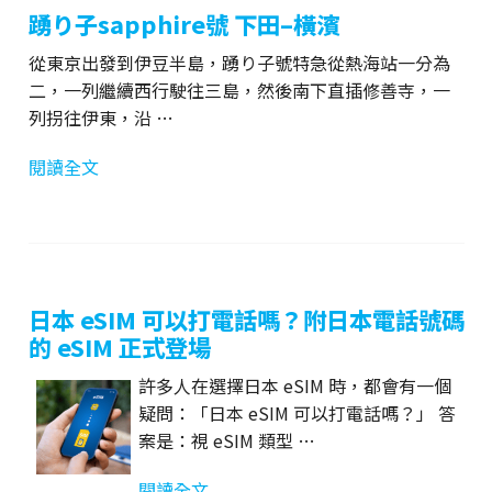
踴り子sapphire號 下田–橫濱
從東京出發到伊豆半島，踴り子號特急從熱海站一分為
二，一列繼續西行駛往三島，然後南下直插修善寺，一
列拐往伊東，沿 …
閱讀全文
日本 eSIM 可以打電話嗎？附日本電話號碼
的 eSIM 正式登場
許多人在選擇日本 eSIM 時，都會有一個
疑問：「日本 eSIM 可以打電話嗎？」 答
案是：視 eSIM 類型 …
閱讀全文